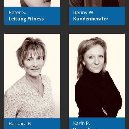
Peter S.
Benny W.
Leitung Fitness
Kundenberater
Karin P.
Barbara B.