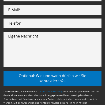
E-Mail*
Telefon
Eigene Nachricht
Optional: Wie und wann dürfen wir Sie
kontaktieren?
Datenschutz
: Ja, ich habe die
Datenschutzerklärung
zur Kenntnis genommen und bin
damit einverstanden, dass die von mir angegebenen Daten zweckgebunden zur
Bearbeitung und Beantwortung meiner Anfrage elektronisch erhoben und gespeichert
werden. Mit dem Absenden des Kontaktformulars erkläre ich mich mit der