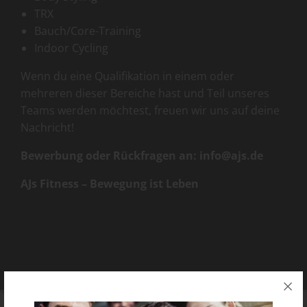
TRX
Bauch/Core-Training
Indoor Cycling
Wenn du eine Qualifikation in einem oder
mehreren dieser Bereiche hast und Teil unseres
Teams werden möchtest, freuen wir uns auf deine
Nachricht!
Bewerbung oder Rückfragen an:
info@ajs.de
AJs Fitness – Bewegung ist Leben